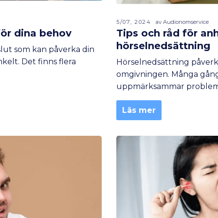
5/07, 2024
av Audionomservice
för dina behov
Tips och råd för an
hörselnedsättning
eslut som kan påverka din
nkelt. Det finns flera
Hörselnedsättning påverk
omgivningen. Många gånge
uppmärksammar probleme
Läs mer