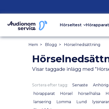
Hörseltest
Hörapparat
Hem
Blogg
Hörselnedsättning
Hörselnedsätt
Visar taggade inlägg med "Hörs
Sortera efter tagg:
Senaste
Anhörig
hörapparat
Hörsel
hörselhälsa
H
lansering
Lomma
Lund
lyssnara