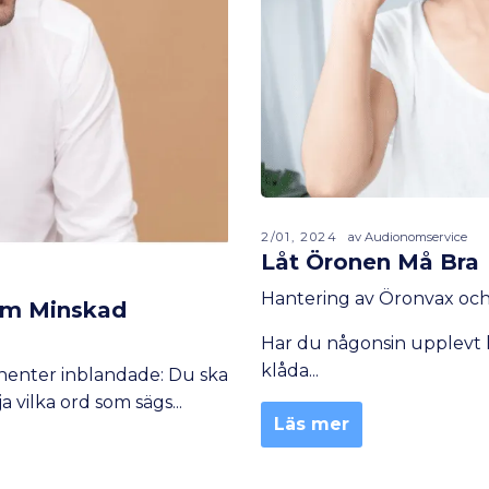
2/01, 2024
av Audionomservice
Låt Öronen Må Bra
Hantering av Öronvax oc
om Minskad
Har du någonsin upplevt h
klåda...
ponenter inblandade: Du ska
a vilka ord som sägs...
Läs mer