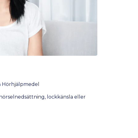
h Hörhjälpmedel
örselnedsättning, lockkänsla eller