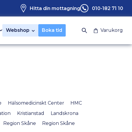
Hitta din mottagning
010-182 71 10
Webshop
Boka tid
Varukorg
e
Hälsomedicinskt Center
HMC
tion
Kristianstad
Landskrona
Region Skåne
Region Skåne