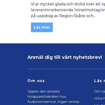
Vi är mycket glada och stolta över att 
leverantörsoberoende hörselmottagning 
på uppdrag av Region Skåne och...
Läs mer
Anmäl dig till vårt nyhetsbrev!
Om oss
Läs 
Upplev den senaste
Om os
hörapparattekniken hos
Hitta h
Audionomservice. Ingen remiss