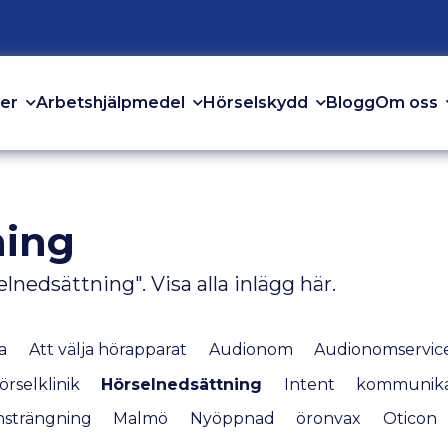
er
Arbetshjälpmedel
Hörselskydd
Om oss
Blogg
ning
elnedsättning".
Visa alla inlägg här
.
a
Att välja hörapparat
Audionom
Audionomservic
örselklinik
Hörselnedsättning
Intent
kommunika
nsträngning
Malmö
Nyöppnad
öronvax
Oticon