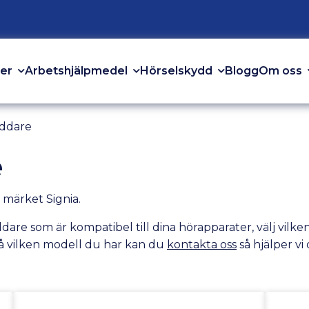
er
Arbetshjälpmedel
Hörselskydd
Om oss
Blogg
addare
e
v märket Signia.
laddare som är kompatibel till dina hörapparater, välj v
å vilken modell du har kan du
kontakta oss
så hjälper vi 