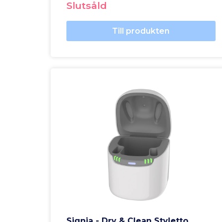
Slutsåld
Till produkten
Signia - Dry & Clean Styletto