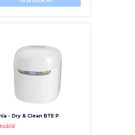
Till produkten
nia - Dry & Clean BTE P
tsåld