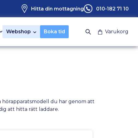
Hitta din mottagning
010-182 71 10
Webshop
Boka tid
Varukorg
ilken hörapparatsmodell du har genom att
dig att hitta rätt laddare.