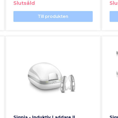
Slutsåld
Slu
Till produkten
Signia - Induktiv Laddare II
Sig