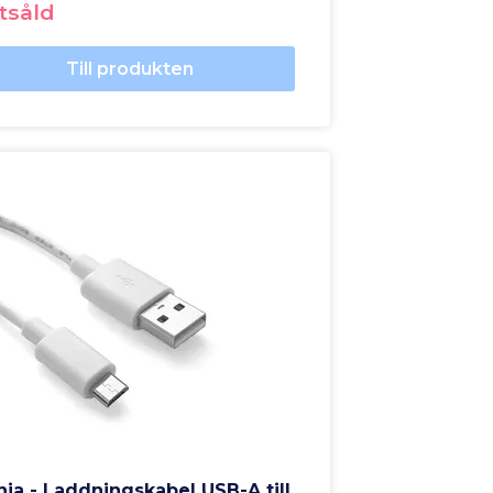
tsåld
Till produkten
nia - Laddningskabel USB-A till