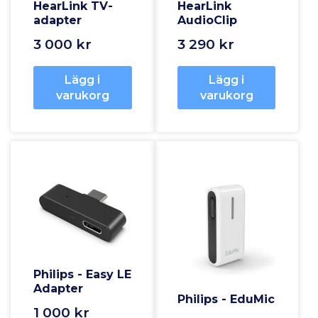
HearLink TV-
HearLink
adapter
AudioClip
3 000 kr
3 290 kr
Lägg i
Lägg i
varukorg
varukorg
Philips - Easy LE
Adapter
Philips - EduMic
1 000 kr