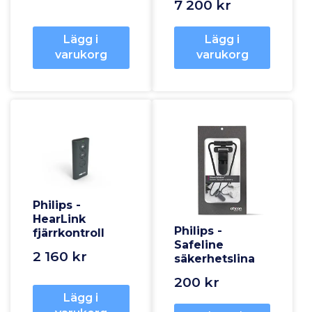
7 200 kr
Lägg i
Lägg i
varukorg
varukorg
Philips -
HearLink
Philips -
fjärrkontroll
Safeline
2 160 kr
säkerhetslina
200 kr
Lägg i