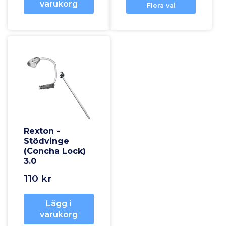
varukorg
Flera val
Rexton -
Stödvinge
(Concha Lock)
3.0
110 kr
Lägg i
varukorg