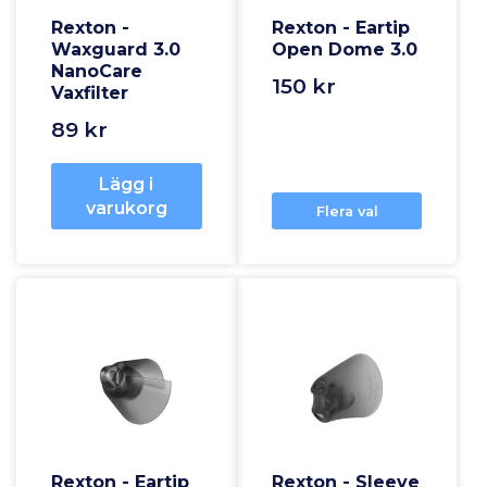
Rexton -
Rexton - Eartip
Waxguard 3.0
Open Dome 3.0
NanoCare
150 kr
Vaxfilter
89 kr
Lägg i
varukorg
Flera val
Rexton - Eartip
Rexton - Sleeve