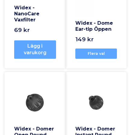
Widex -
NanoCare
Vaxfilter
Widex - Dome
Ear-tip Öppen
69 kr
149 kr
Lägg i
varukorg
Flera val
Widex - Domer
Widex - Domer
Open Round
Instant Round