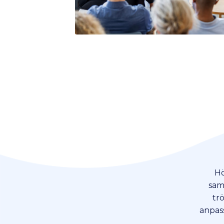
Hö
sam
trö
anpass