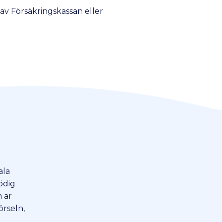
av Försäkringskassan eller
ala
ödig
m är
örseln,