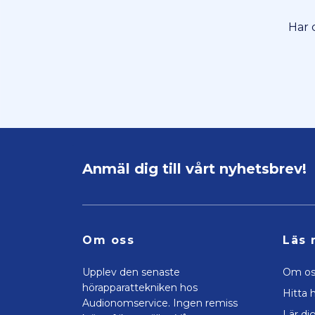
Har 
Anmäl dig till vårt nyhetsbrev!
Om oss
Läs 
Upplev den senaste
Om os
hörapparattekniken hos
Hitta h
Audionomservice. Ingen remiss
Lär di