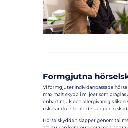
Formgjutna hörsels
Vi formgjuter individanpassade hörsel
maximalt skydd i miljöer som präglas
enbart mjuk och allergivänlig silikon 
riskerar du inte att de släpper in skadl
Hörselskydden släpper genom tal m
att du kan kommunicera med andra pe