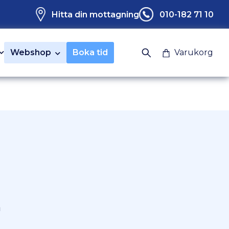
Hitta din mottagning
010-182 71 10
Webshop
Boka tid
Varukorg
a