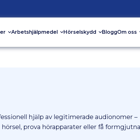
er
Arbetshjälpmedel
Hörselskydd
Om oss
Blogg
essionell hjälp av legitimerade audionomer –
n hörsel, prova hörapparater eller få formgjutn