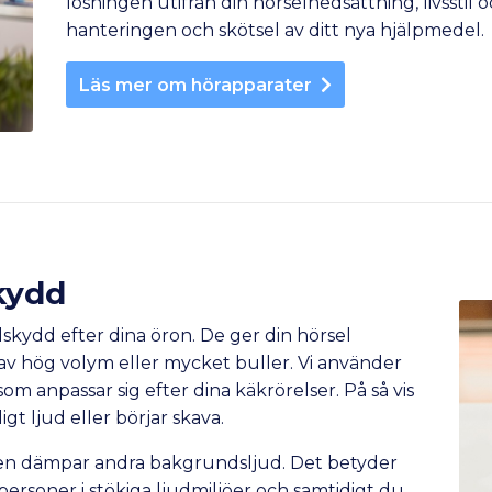
lösningen utifrån din hörselnedsättning, livsstil
hanteringen och skötsel av ditt nya hjälpmedel.
Läs mer om hörapparater
kydd
skydd efter dina öron. De ger din hörsel
 av hög volym eller mycket buller. Vi använder
som anpassar sig efter dina käkrörelser. På så vis
igt ljud eller börjar skava.
en dämpar andra bakgrundsljud. Det betyder
rsoner i stökiga ljudmiljöer och samtidigt du