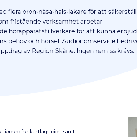
lera öron-näsa-hals-läkare för att säkerställ
Som fristående verksamhet arbetar
e hörapparatstillverkare för att kunna erbju
ens behov och hörsel. Audionomservice bedriv
ppdrag av Region Skåne. Ingen remiss krävs.
 audionom för kartläggning samt