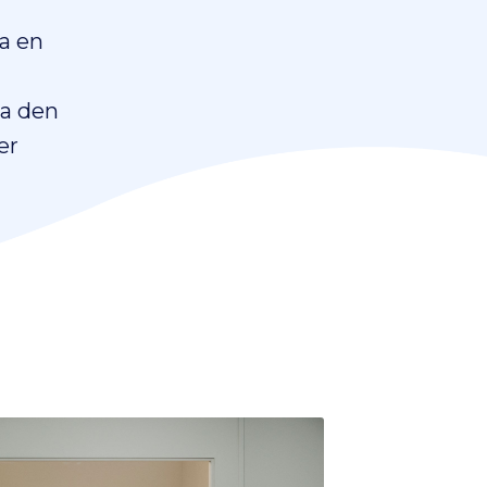
a en
da den
er