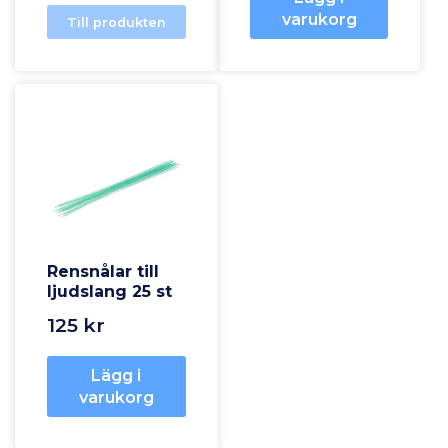
varukorg
Till produkten
Rensnålar till
ljudslang 25 st
125 kr
Lägg i
varukorg