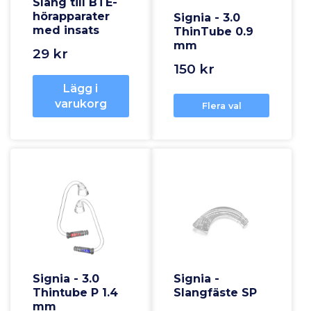
Slang till BTE-
hörapparater
Signia - 3.0
med insats
ThinTube 0.9
mm
29 kr
150 kr
Lägg i
varukorg
Flera val
Signia - 3.0
Signia -
Thintube P 1.4
Slangfäste SP
mm