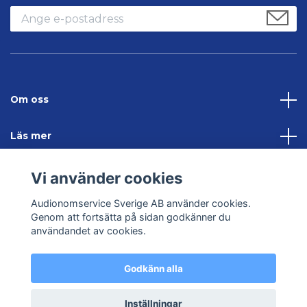
Om oss
Läs mer
Sociala medier
Vi använder cookies
Audionomservice Sverige AB använder cookies.
Kontakta oss
Genom att fortsätta på sidan godkänner du
användandet av cookies.
Godkänn alla
© 2026 Audionomservice – Allt inom hörsel
Inställningar