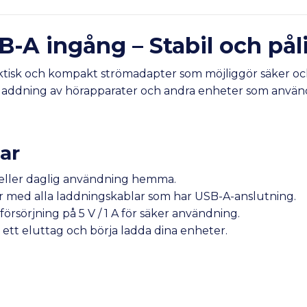
A ingång – Stabil och påli
isk och kompakt strömadapter som möjliggör säker och
för laddning av hörapparater och andra enheter som anvä
ar
r eller daglig användning hemma.
r med alla laddningskablar som har USB-A-anslutning.
mförsörjning på 5 V / 1 A för säker användning.
ll ett eluttag och börja ladda dina enheter.