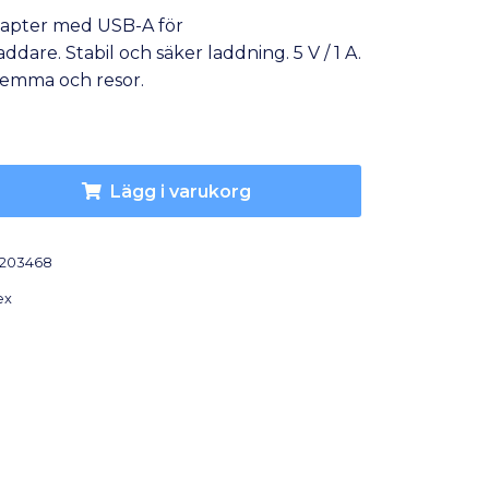
apter med USB-A för
ddare. Stabil och säker laddning. 5 V / 1 A.
hemma och resor.
Lägg i varukorg
203468
ex