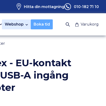
Hitta din mottagning
010-182 71 10
Webshop
Boka tid
Varukorg
ter
x - EU-kontakt
USB-A ingång
ter