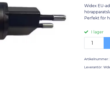
Widex EU-ad
hörapparatsla
Perfekt för 
I lager
Artikelnummer:
Leverantör:
Wd