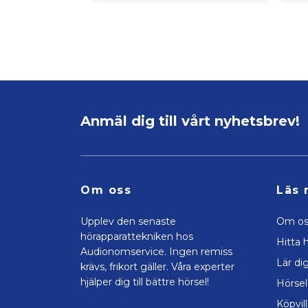
Anmäl dig till vårt nyhetsbrev!
Om oss
Läs 
Upplev den senaste
Om os
hörapparattekniken hos
Hitta h
Audionomservice. Ingen remiss
Lär di
krävs, frikort gäller. Våra experter
hjälper dig till bättre hörsel!
Hörsel
Köpvil