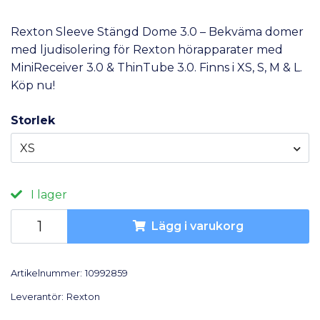
Rexton Sleeve Stängd Dome 3.0 – Bekväma domer
med ljudisolering för Rexton hörapparater med
MiniReceiver 3.0 & ThinTube 3.0. Finns i XS, S, M & L.
Köp nu!
Storlek
XS
I lager
Lägg i varukorg
Artikelnummer:
10992859
Leverantör:
Rexton