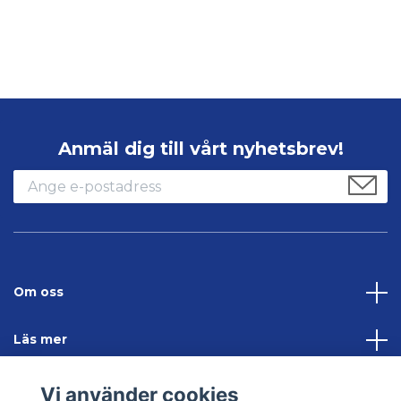
Anmäl dig till vårt nyhetsbrev!
Om oss
Läs mer
Sociala medier
Vi använder cookies