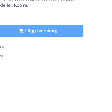
deller. Köp nu!
Lägg i varukorg
152
con