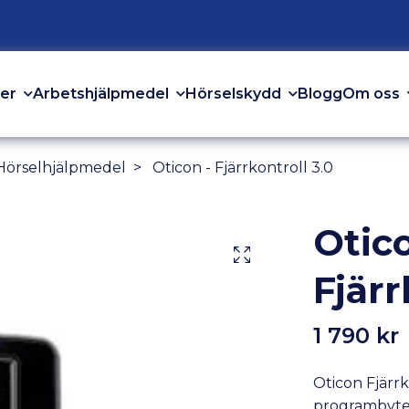
er
Arbetshjälpmedel
Hörselskydd
Om oss
Blogg
 Hörselhjälpmedel
Oticon - Fjärrkontroll 3.0
Otico
Fjärr
1 790 kr
Oticon Fjärrk
programbyte 