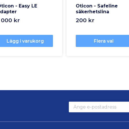
ticon - Easy LE
Oticon - Safeline
dapter
säkerhetslina
 000 kr
200 kr
Lägg i varukorg
Flera val