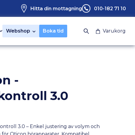
Hitta din mottagning
010-182 71 10
Webshop
Boka tid
Varukorg
n -
kontroll 3.0
ontroll 3.0 – Enkel justering av volym och
för Oticon hörapparater. Kompatibel