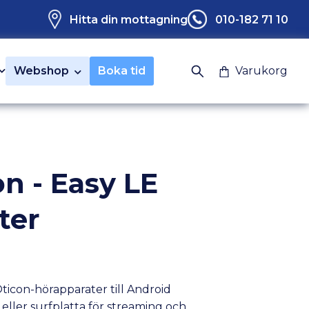
Hitta din mottagning
010-182 71 10
Webshop
Boka tid
Varukorg
n - Easy LE
ter
ticon-hörapparater till Android
eller surfplatta för streaming och