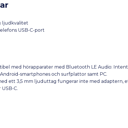
ar
ljudkvalitet
 telefons USB-C-port
ibel med hörapparater med Bluetooth LE Audio: Intent m
Android-smartphones och surfplattor samt PC.
 med ett 3,5 mm ljuduttag fungerar inte med adaptern, ef
r USB-C.