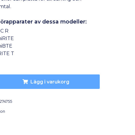
mtal.
 hörapparater av dessa modeller:
IC R
niRITE
niBTE
RITE T
Lägg i varukorg
274755
con