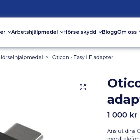
er
Arbetshjälpmedel
Hörselskydd
Om oss
Blogg
 Hörselhjälpmedel
Oticon - Easy LE adapter
Otico
adap
1 000 kr
Anslut dina O
mobiltelefon 