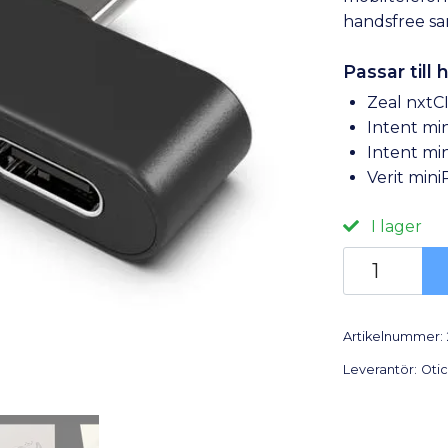
handsfree sa
Passar till
Zeal nxtC
Intent mi
Intent mi
Verit mini
I lager
Artikelnummer:
Leverantör:
Oti