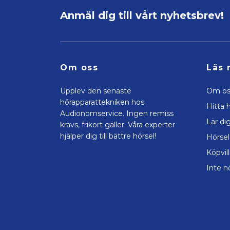
Anmäl dig till vårt nyhetsbrev!
Om oss
Läs 
Upplev den senaste
Om os
hörapparattekniken hos
Hitta h
Audionomservice. Ingen remiss
Lär di
krävs, frikort gäller. Våra experter
hjälper dig till bättre hörsel!
Hörsel
Köpvil
Inte n