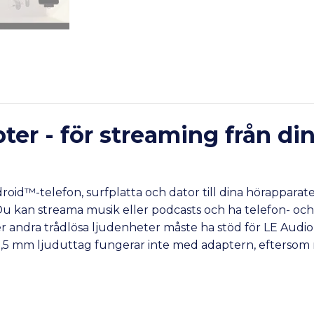
er - för streaming från din 
id™-telefon, surfplatta och dator till dina hörapparate
u kan streama musik eller podcasts och ha telefon- oc
ler andra trådlösa ljudenheter måste ha stöd för LE Audi
3,5 mm ljuduttag fungerar inte med adaptern, eftersom m