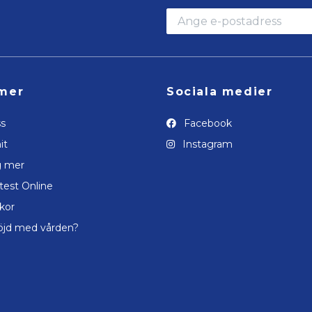
mer
Sociala medier
s
Facebook
it
Instagram
g mer
test Online
lkor
öjd med vården?