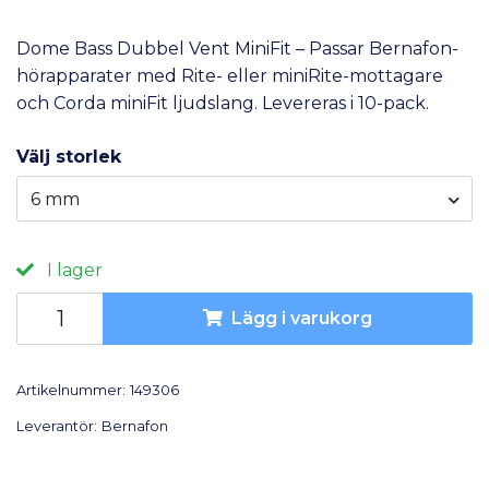
Dome Bass Dubbel Vent MiniFit – Passar Bernafon-
hörapparater med Rite- eller miniRite-mottagare
och Corda miniFit ljudslang. Levereras i 10-pack.
Välj storlek
6 mm
I lager
Lägg i varukorg
Artikelnummer:
149306
Leverantör:
Bernafon