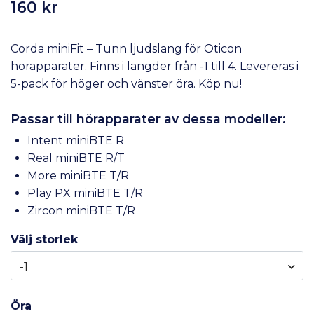
160 kr
Corda miniFit – Tunn ljudslang för Oticon
hörapparater. Finns i längder från -1 till 4. Levereras i
5-pack för höger och vänster öra. Köp nu!
Passar till hörapparater av dessa modeller:
Intent miniBTE R
Real miniBTE R/T
More miniBTE T/R
Play PX miniBTE T/R
Zircon miniBTE T/R
Välj storlek
-1
Öra