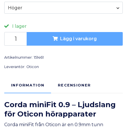
Höger
I lager
Lägg i varukorg
Artikelnummer:
151461
Leverantör:
Oticon
INFORMATION
RECENSIONER
Corda miniFit 0.9 – Ljudslang
för Oticon hörapparater
Corda miniFit från Oticon är en 0.9mm tunn