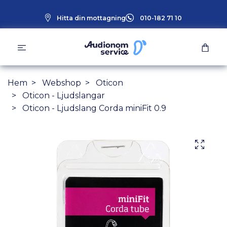
Hitta din mottagning
010-182 71 10
Hem
Webshop
Oticon
Oticon - Ljudslangar
Oticon - Ljudslang Corda miniFit 0.9