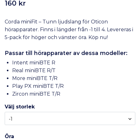
160 kr
Corda miniFit – Tunn ljudslang för Oticon
hörapparater. Finns i längder från -1 till 4. Levereras i
5-pack för höger och vänster öra. Köp nu!
Passar till hörapparater av dessa modeller:
Intent miniBTE R
Real miniBTE R/T
More miniBTE T/R
Play PX miniBTE T/R
Zircon miniBTE T/R
Välj storlek
-1
Öra