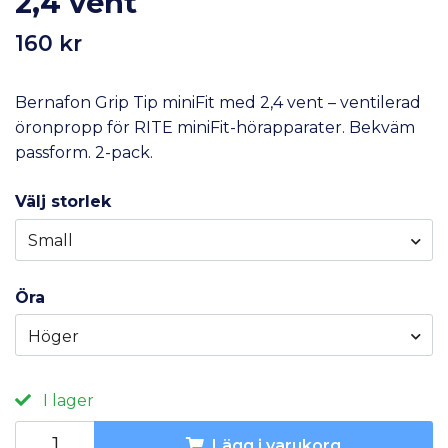
2,4 vent
160 kr
Bernafon Grip Tip miniFit med 2,4 vent – ventilerad
öronpropp för RITE miniFit-hörapparater. Bekväm
passform. 2-pack.
Välj storlek
Small
Öra
Höger
I lager
Lägg i varukorg