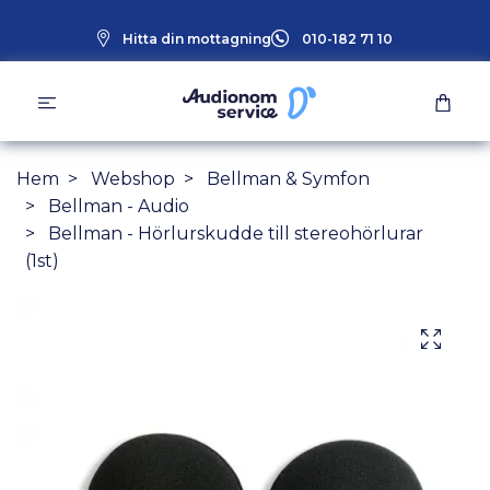
Hitta din mottagning
010-182 71 10
Hem
Webshop
Bellman & Symfon
Bellman - Audio
Bellman - Hörlurskudde till stereohörlurar
(1st)