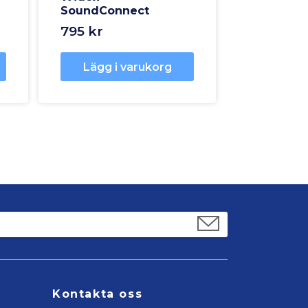
SoundConnect
795 kr
Lägg i varukorg
Kontakta oss