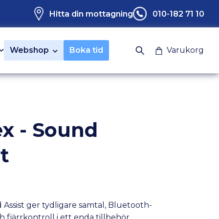
Hitta din mottagning
010-182 71 10
Webshop
Boka tid
Varukorg
x - Sound
t
Assist ger tydligare samtal, Bluetooth-
 fjärrkontroll i ett enda tillbehör.