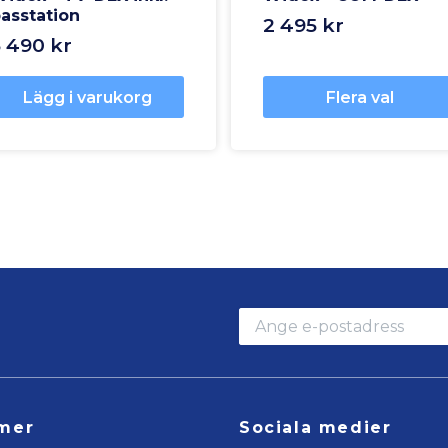
asstation
2 495 kr
3 490 kr
Lägg i varukorg
Flera val
mer
Sociala medier