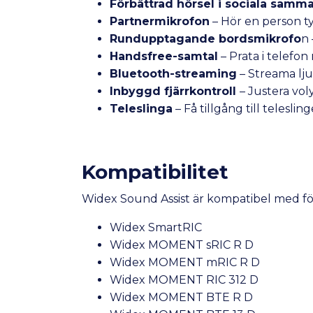
Förbättrad hörsel i sociala sam
Partnermikrofon
– Hör en person t
Rundupptagande bordsmikrofo
n 
Handsfree-samtal
– Prata i telefon
Bluetooth-streaming
– Streama lju
Inbyggd fjärrkontroll
– Justera vo
Teleslinga
– Få tillgång till telesl
Kompatibilitet
Widex Sound Assist är kompatibel med fö
Widex SmartRIC
Widex MOMENT sRIC R D
Widex MOMENT mRIC R D
Widex MOMENT RIC 312 D
Widex MOMENT BTE R D