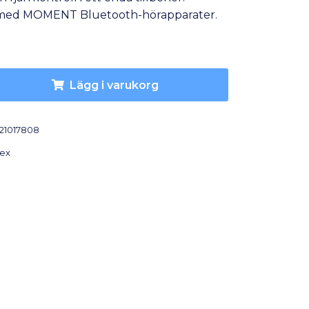
med MOMENT Bluetooth-hörapparater.
Lägg i varukorg
21017808
ex