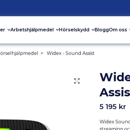
er
Arbetshjälpmedel
Hörselskydd
Om oss
Blogg
Hörselhjälpmedel
Widex - Sound Assist
Wide
Assis
5 195 kr
Widex Sound 
streaming och