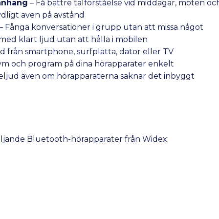
manhang
– Få bättre talförståelse vid middagar, möten oc
ydligt även på avstånd
– Fånga konversationer i grupp utan att missa något
 med klart ljud utan att hålla i mobilen
d från smartphone, surfplatta, dator eller TV
lym och program på dina hörapparater enkelt
ingeljud även om hörapparaterna saknar det inbyggt
ljande Bluetooth-hörapparater från Widex: