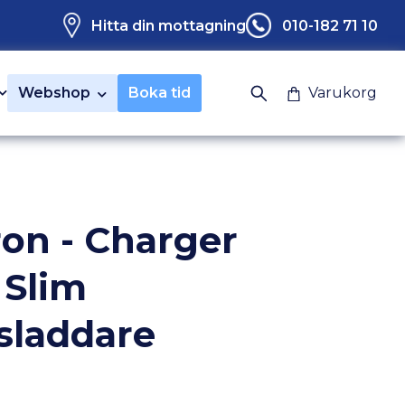
Hitta din mottagning
010-182 71 10
Webshop
Boka tid
Varukorg
ron - Charger
 Slim
sladdare