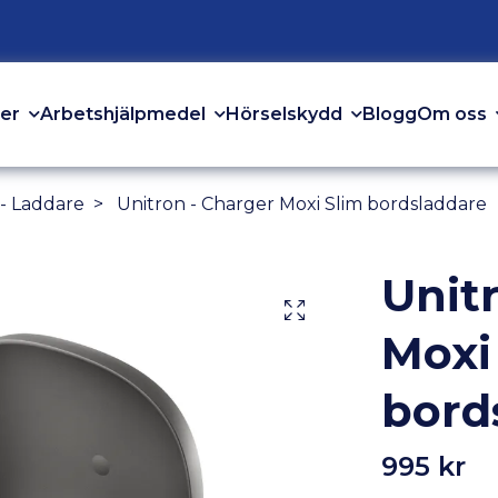
er
Arbetshjälpmedel
Hörselskydd
Om oss
Blogg
 - Laddare
Unitron - Charger Moxi Slim bordsladdare
Unit
Moxi
bord
995 kr