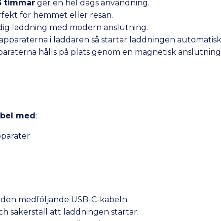
3 timmar
ger en hel dags användning.
fekt för hemmet eller resan.
dig laddning med modern anslutning.
apparaterna i laddaren så startar laddningen automatisk
araterna hålls på plats genom en magnetisk anslutning
ibel med
:
pparater
ed den medföljande USB-C-kabeln.
h säkerställ att laddningen startar.