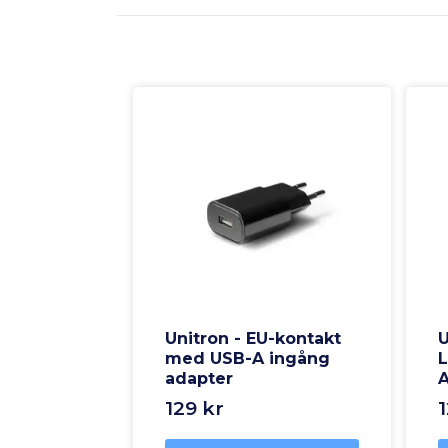
Unitron - EU-kontakt
U
med USB-A ingång
L
adapter
A
129 kr
1