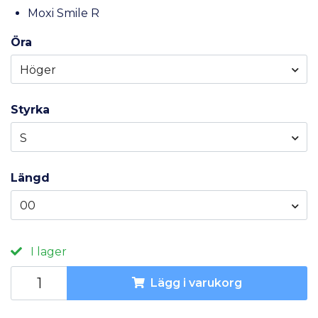
Moxi Smile R
Öra
Höger
Styrka
S
Längd
00
I lager
Lägg i varukorg