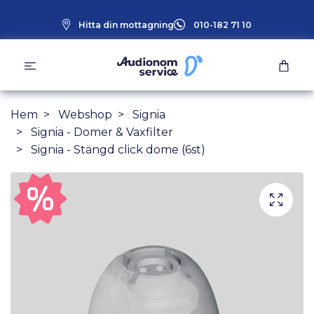
Hitta din mottagning
010-182 71 10
Hem
Webshop
Signia
Signia - Domer & Vaxfilter
Signia - Stängd click dome (6st)