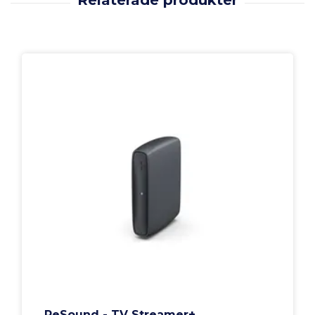
ReSound - TV Streamer+