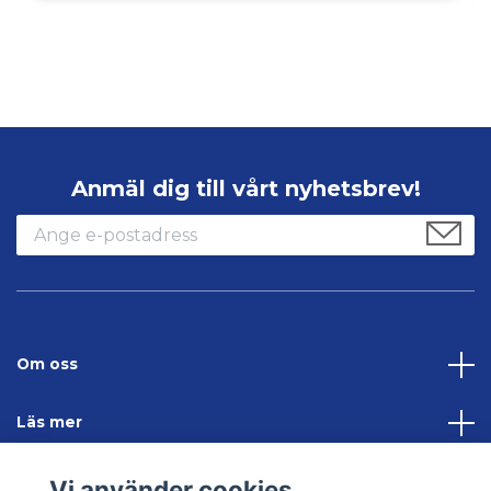
Anmäl dig till vårt nyhetsbrev!
Om oss
Läs mer
Sociala medier
Vi använder cookies