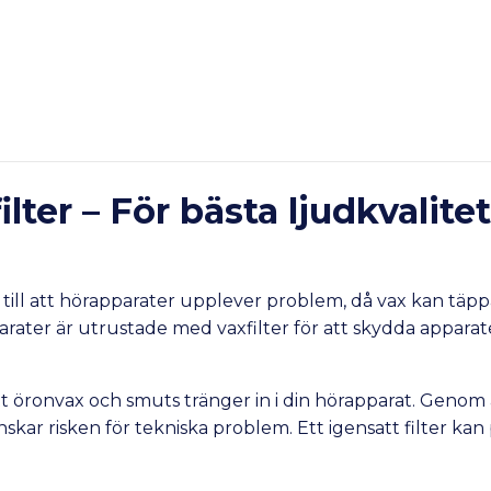
lter – För bästa ljudkvalite
 till att hörapparater upplever problem, då vax kan täp
arater är utrustade med vaxfilter för att skydda apparat
t öronvax och smuts tränger in i din hörapparat. Genom 
nskar risken för tekniska problem. Ett igensatt filter ka