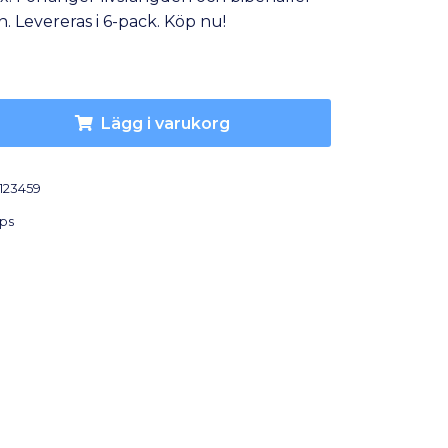
n. Levereras i 6-pack. Köp nu!
Lägg i varukorg
123459
ips