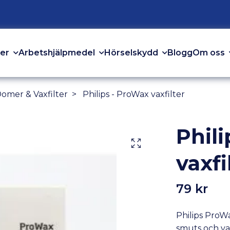
er
Arbetshjälpmedel
Hörselskydd
Om oss
Blogg
 Domer & Vaxfilter
Philips - ProWax vaxfilter
Phil
vaxfi
79 kr
Philips ProWa
smuts och va