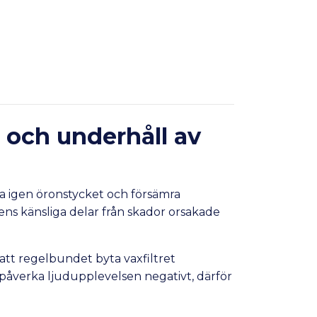
t och underhåll av
pa igen öronstycket och försämra
ens känsliga delar från skador orsakade
att regelbundet byta vaxfiltret
n påverka ljudupplevelsen negativt, därför