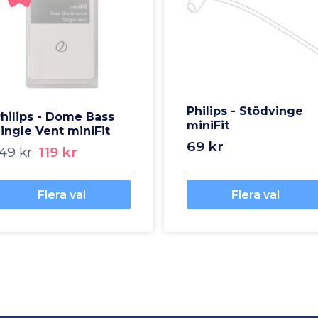
Philips - Stödvinge
hilips - Dome Bass
miniFit
ingle Vent miniFit
69 kr
49 kr
119 kr
Flera val
Flera val