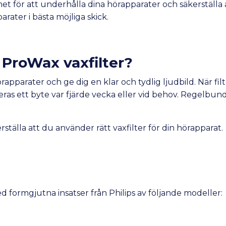
t för att underhålla dina hörapparater och säkerställa 
rater i bästa möjliga skick.
s
ProWax vaxfilter?
rapparater och ge dig en klar och tydlig ljudbild. När f
as ett byte var fjärde vecka eller vid behov. Regelbund
ställa att du använder rätt vaxfilter för din hörapparat.
d formgjutna insatser från Philips av följande modeller: