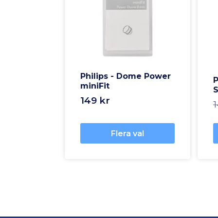
Philips - Dome Power
P
miniFit
S
149 kr
1
Flera val