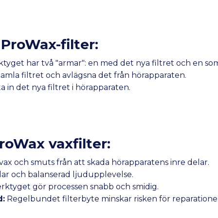
 ProWax-filter:
rktyget har två "armar": en med det nya filtret och en 
mla filtret och avlägsna det från hörapparaten.
 in det nya filtret i hörapparaten.
roWax vaxfilter:
vax och smuts från att skada hörapparatens inre delar.
ar och balanserad ljudupplevelse.
rktyget gör processen snabb och smidig.
d:
Regelbundet filterbyte minskar risken för reparatione