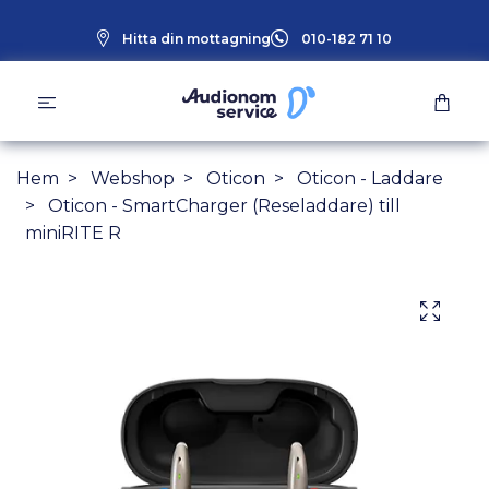
Hitta din mottagning
010-182 71 10
Hem
Webshop
Oticon
Oticon - Laddare
Oticon - SmartCharger (Reseladdare) till
miniRITE R