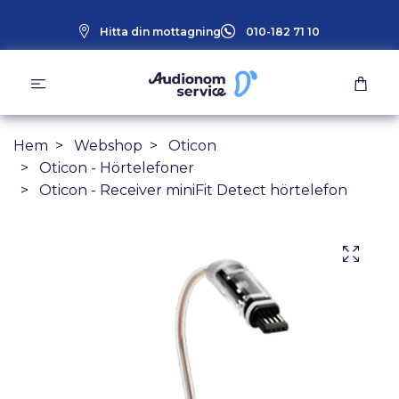
Hitta din mottagning
010-182 71 10
Hem
Webshop
Oticon
Oticon - Hörtelefoner
Oticon - Receiver miniFit Detect hörtelefon