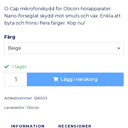
O-Cap mikrofonskydd för Oticon-hörapparater.
Nano-förseglat skydd mot smuts och vax. Enkla att
byta och finns i flera färger. Köp nu!
Färg
Beige
I lager
Lägg i varukorg
Artikelnummer:
128003
Leverantör:
Oticon
INFORMATION
RECENSIONER