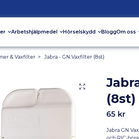
er
Arbetshjälpmedel
Hörselskydd
Om oss
Blogg
mer & Vaxfilter
Jabra - GN Vaxfilter (8st)
Jabra
(8st)
65 kr
Jabra GN Vaxf
och RIC-höra