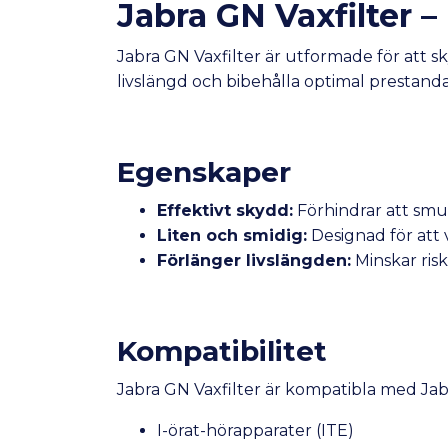
Jabra GN Vaxfilter –
Jabra GN Vaxfilter är utformade för att sk
livslängd och bibehålla optimal prestanda
Egenskaper
Effektivt skydd:
Förhindrar att smut
Liten och smidig:
Designad för att 
Förlänger livslängden:
Minskar risk
Kompatibilitet
Jabra GN Vaxfilter är kompatibla med Jab
I-örat-hörapparater (ITE)