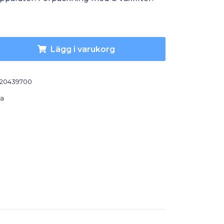
Lägg i varukorg
20439700
ra