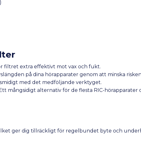
)
lter
filtret extra effektivt mot vax och fukt.
vslängden på dina hörapparater genom att minska risken 
 smidigt med det medföljande verktyget.
tt mångsidigt alternativ för de flesta RIC-hörapparater o
ilket ger dig tillräckligt för regelbundet byte och underh