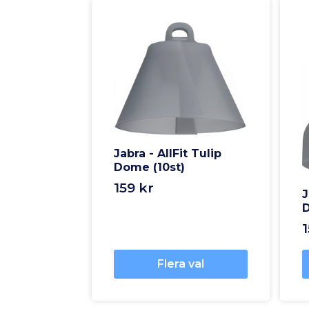
Jabra - AllFit Tulip
Dome (10st)
159 kr
J
D
1
Flera val