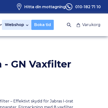
Hitta din mottagning
010-182 71 10
Webshop
Boka tid
Varukorg
 - GN Vaxfilter
ilter – Effektivt skydd för Jabras I-örat
pparater. Förpackning med 8 vaxfilter.