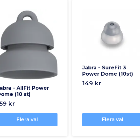
Jabra - SureFit 3
Power Dome (10st)
149 kr
abra - AllFit Power
ome (10 st)
59 kr
Flera val
Flera val