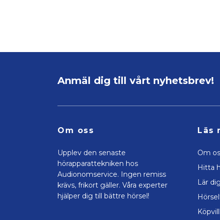
Anmäl dig till vårt nyhetsbrev!
Om oss
Läs 
Upplev den senaste
Om os
hörapparattekniken hos
Hitta h
Audionomservice. Ingen remiss
Lär di
krävs, frikort gäller. Våra experter
hjälper dig till bättre hörsel!
Hörsel
Köpvil