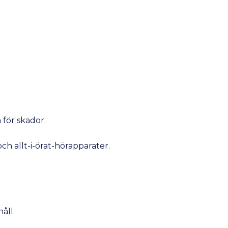
för skador.
ch allt-i-örat-hörapparater.
åll.