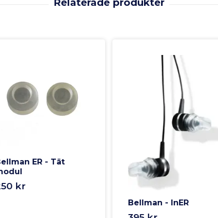
ellman ER - Tät
modul
250 kr
Bellman - InER
395 kr