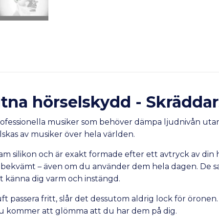
tna hörselskydd -
Skräddar
rofessionella musiker som behöver dämpa ljudnivån utan a
lskas av musiker över hela världen.
sam silikon och är exakt formade efter ett avtryck av din
 bekvämt – även om du använder dem hela dagen. De sak
att känna dig varm och instängd.
r luft passera fritt, slår det dessutom aldrig lock för öro
du kommer att glömma att du har dem på dig.