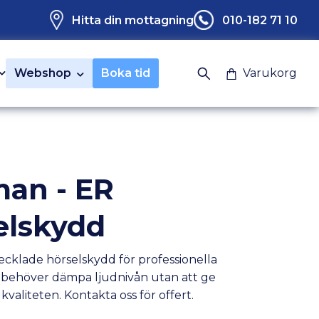
Hitta din mottagning
010-182 71 10
Webshop
Boka tid
Varukorg
man - ER
elskydd
ecklade hörselskydd för professionella
behöver dämpa ljudnivån utan att ge
dkvaliteten. Kontakta oss för offert.