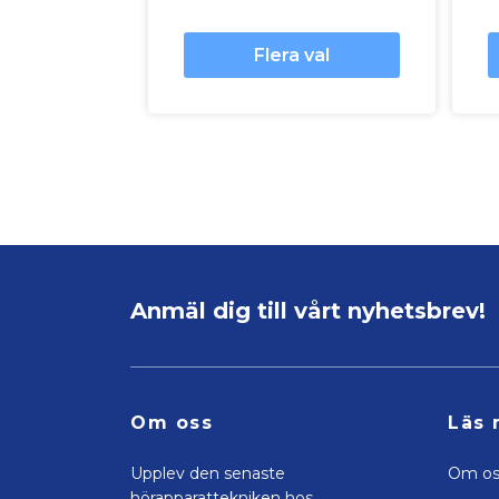
Flera val
Anmäl dig till vårt nyhetsbrev!
Om oss
Läs 
Upplev den senaste
Om os
hörapparattekniken hos