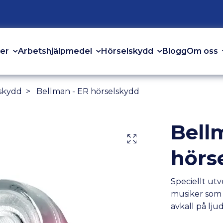
er
Arbetshjälpmedel
Hörselskydd
Om oss
Blogg
skydd
Bellman - ER hörselskydd
Bell
hörs
Speciellt utv
musiker som 
avkall på lju