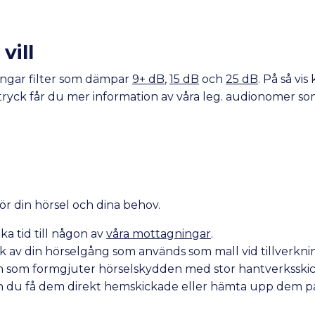
vill
ingar filter som dämpar
9+ dB
,
15 dB
och
25 dB
. På så vi
tryck får du mer information av våra leg. audionomer som 
 för din hörsel och dina behov.
ka tid till någon av
våra mottagningar
.
yck av din hörselgång som används som mall vid tillverkni
karen som formgjuter hörselskydden med stor hantverksskic
an du få dem direkt hemskickade eller hämta upp dem 