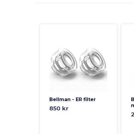
Bellman - ER filter
B
850 kr