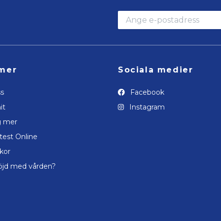
mer
Sociala medier
s
Facebook
it
Instagram
g mer
test Online
lkor
öjd med vården?