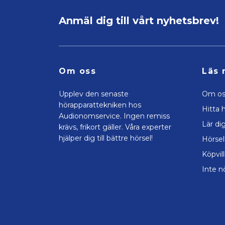
Anmäl dig till vårt nyhetsbrev!
Om oss
Läs 
Upplev den senaste
Om os
hörapparattekniken hos
Hitta h
Audionomservice. Ingen remiss
Lär di
krävs, frikort gäller. Våra experter
hjälper dig till bättre hörsel!
Hörsel
Köpvil
Inte n