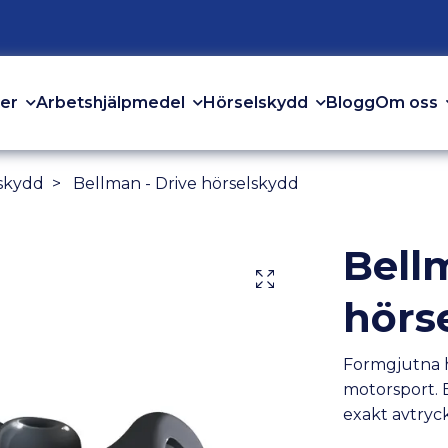
er
Arbetshjälpmedel
Hörselskydd
Om oss
Blogg
skydd
Bellman - Drive hörselskydd
Bell
hörs
Formgjutna h
motorsport. 
exakt avtryck 