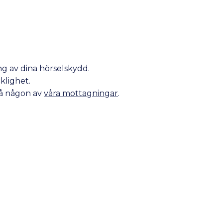
ng av dina hörselskydd.
klighet.
på någon av
våra mottagningar
.