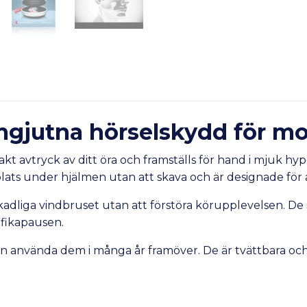
mgjutna hörselskydd för mo
kt avtryck av ditt öra och framställs för hand i mjuk hy
ts under hjälmen utan att skava och är designade för att 
adliga vindbruset utan att förstöra körupplevelsen. De 
r fikapausen.
n använda dem i många år framöver. De är tvättbara och 