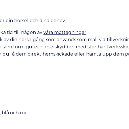
 för din hörsel och dina behov.
ka tid till någon av
våra mottagningar
.
yck av din hörselgång som används som mall vid tillverkni
karen som formgjuter hörselskydden med stor hantverksskic
an du få dem direkt hemskickade eller hämta upp dem 
, blå och röd.