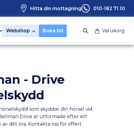
Hitta din mottagning
010-182 71 10
Webshop
Boka tid
Varukorg
man - Drive
elskydd
örselskydd som skyddar din hörsel vid
Bellman Drive är utformade efter ett
av ditt öra. Kontakta oss för offert.