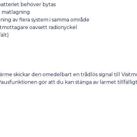
atteriet behöver bytas
d matlagning
dning av flera system i samma område
isitmottagare oavsett radionyckel
fält)
me skickar den omedelbart en trådlös signal till Visitmot
ausfunktionen gör att du kan stänga av larmet tillfälligt