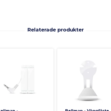
ellman -
Bellman - Väggfäste