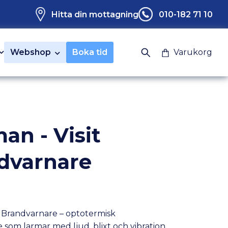
Hitta din mottagning
010-182 71 10
Webshop
Boka tid
Varukorg
an - Visit
dvarnare
t Brandvarnare – optotermisk
 som larmar med ljud, blixt och vibration