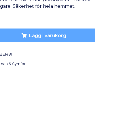
tagare. Säkerhet för hela hemmet.
Lägg i varukorg
BE1481
lman & Symfon