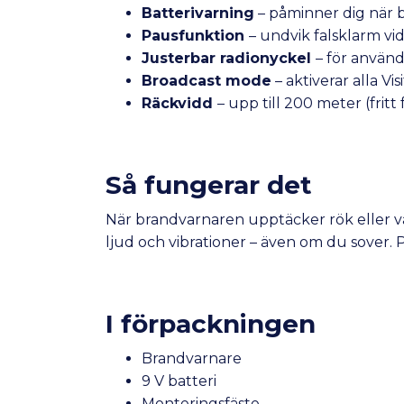
Batterivarning
– påminner dig när b
Pausfunktion
– undvik falsklarm vi
Justerbar radionyckel
– för använ
Broadcast mode
– aktiverar alla V
Räckvidd
– upp till 200 meter (fritt 
Så fungerar det
När brandvarnaren upptäcker rök eller vär
ljud och vibrationer – även om du sover. P
I förpackningen
Brandvarnare
9 V batteri
Monteringsfäste