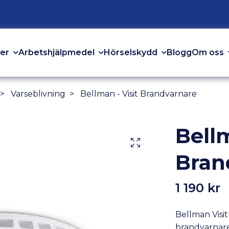
er
Arbetshjälpmedel
Hörselskydd
Om oss
Blogg
Varseblivning
Bellman - Visit Brandvarnare
Bellm
Bran
1 190 kr
Bellman Visi
brandvarnare