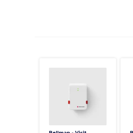
Bellman - Visit
B