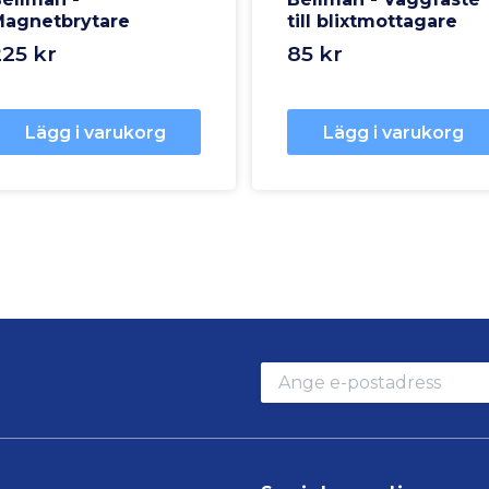
agnetbrytare
till blixtmottagare
225 kr
85 kr
Lägg i varukorg
Lägg i varukorg