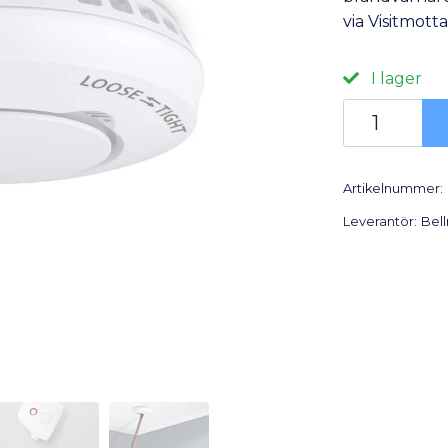
via Visitmot
I lager
Artikelnummer:
Leverantör:
Bel