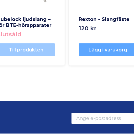
ubelock ljudslang –
Rexton - Slangfäste
ör BTE-hörapparater
120 kr
Slutsåld
Till produkten
Lägg i varukorg