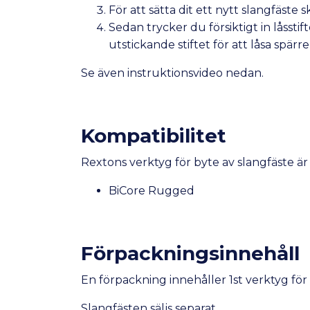
För att sätta dit ett nytt slangfäste s
Sedan trycker du försiktigt in låsst
utstickande stiftet för att låsa spärr
Se även instruktionsvideo nedan.
Kompatibilitet
Rextons verktyg för byte av slangfäste ä
BiCore Rugged
Förpackningsinnehåll
En förpackning innehåller 1st verktyg för 
Slangfästen
säljs separat.