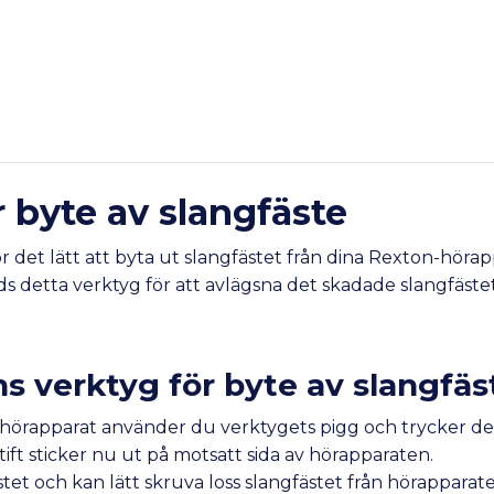
r byte av slangfäste
r det lätt att byta ut slangfästet från dina Rexton-hörap
 detta verktyg för att avlägsna det skadade slangfästet
 verktyg för byte av slangfäs
n hörapparat använder du verktygets pigg och trycker det 
stift sticker nu ut på motsatt sida av hörapparaten.
tet och kan lätt skruva loss slangfästet från hörapparat