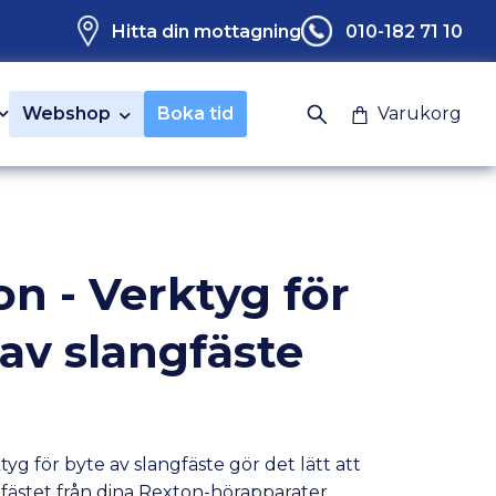
Hitta din mottagning
010-182 71 10
Webshop
Boka tid
Varukorg
on - Verktyg för
 av slangfäste
yg för byte av slangfäste gör det lätt att
gfästet från dina Rexton-hörapparater.