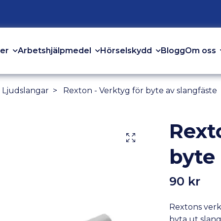
er
Arbetshjälpmedel
Hörselskydd
Om oss
Blogg
 Ljudslangar
Rexton - Verktyg för byte av slangfäste
Rext
byte
90 kr
Rextons verkt
byta ut slan