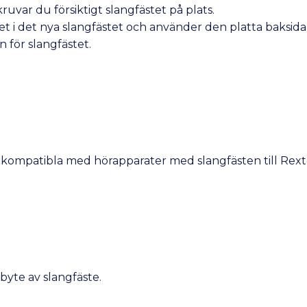
kruvar du försiktigt slangfästet på plats.
iftet i det nya slangfästet och använder den platta baksi
en för slangfästet.
r kompatibla med hörapparater med slangfästen till Rex
byte av slangfäste.