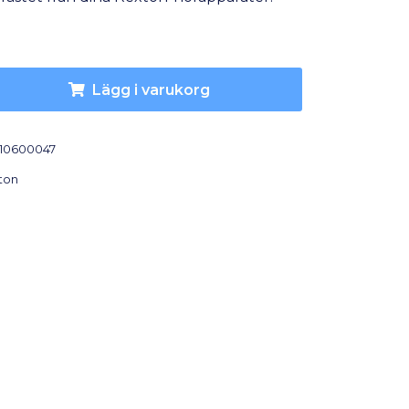
Lägg i varukorg
10600047
ton