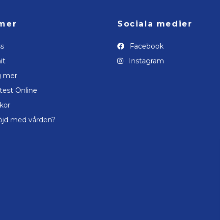
mer
Sociala medier
s
Facebook
it
Instagram
g mer
test Online
lkor
öjd med vården?