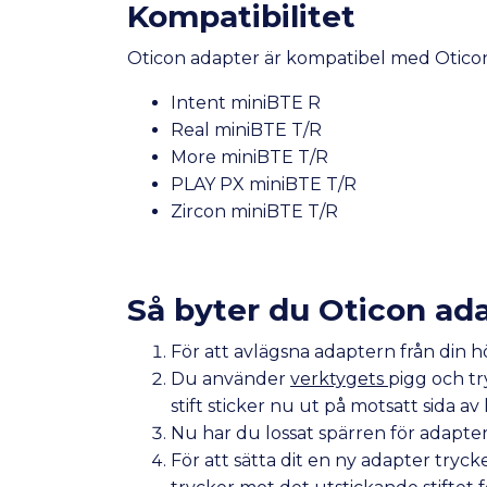
Kompatibilitet
Oticon adapter är kompatibel med Otico
Intent miniBTE R
Real miniBTE T/R
More miniBTE T/R
PLAY PX miniBTE T/R
Zircon miniBTE T/R
Så byter du Oticon ad
För att avlägsna adaptern från din 
Du använder
verktygets
pigg och tr
stift sticker nu ut på motsatt sida av
Nu har du lossat spärren för adapte
För att sätta dit en ny adapter tryc