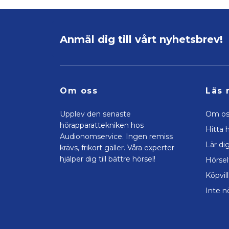
Anmäl dig till vårt nyhetsbrev!
Om oss
Läs 
Upplev den senaste
Om os
hörapparattekniken hos
Hitta h
Audionomservice. Ingen remiss
Lär di
krävs, frikort gäller. Våra experter
hjälper dig till bättre hörsel!
Hörsel
Köpvil
Inte n