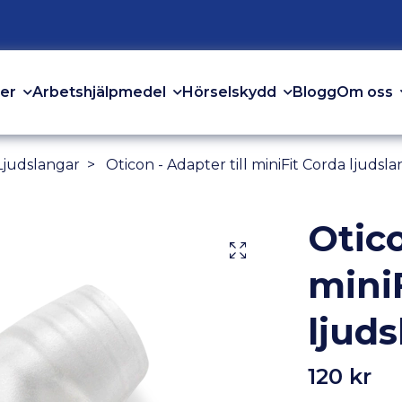
er
Arbetshjälpmedel
Hörselskydd
Om oss
Blogg
Ljudslangar
Oticon - Adapter till miniFit Corda ljudsl
Otico
mini
ljud
120 kr