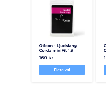
Oticon - Ljudslang
O
Corda miniFit 1.3
C
160 kr
Flera val