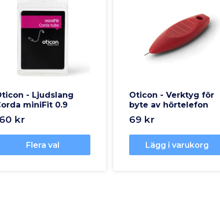
ticon - Ljudslang
Oticon - Verktyg för
orda miniFit 0.9
byte av hörtelefon
160 kr
69 kr
Flera val
Lägg i varukorg