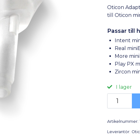
Oticon Adapte
till Oticon m
Passar till
Intent mi
Real mini
More min
Play PX m
Zircon mi
I lager
Artikelnummer:
Leverantör:
Oti