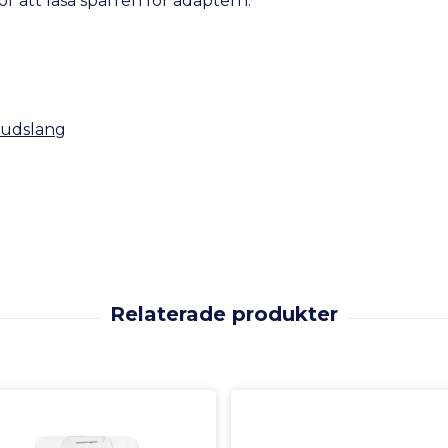
ör att låsa spärren för adaptern.
ljudslang