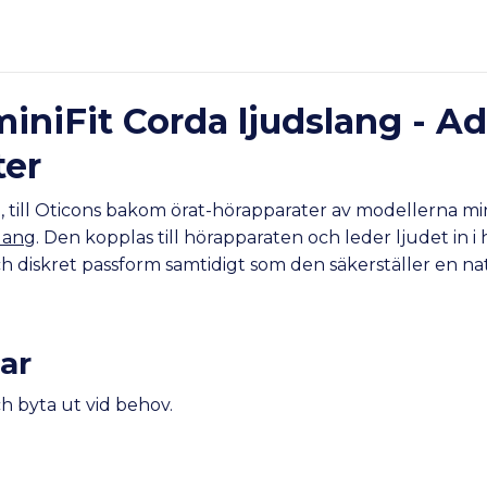
miniFit Corda ljudslang - Ad
ter
g
, till Oticons bakom örat-hörapparater av modellerna mi
slang
. Den kopplas till hörapparaten och leder ljudet in 
 diskret passform samtidigt som den säkerställer en nat
ar
h byta ut vid behov.