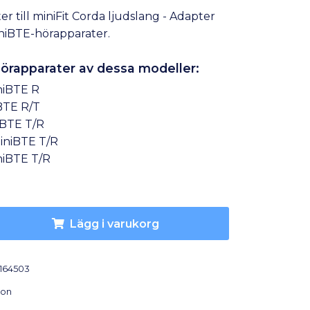
r till miniFit Corda ljudslang - Adapter
iniBTE-hörapparater.
 hörapparater av dessa modeller:
niBTE R
BTE R/T
iBTE T/R
iniBTE T/R
niBTE T/R
Lägg i varukorg
164503
con