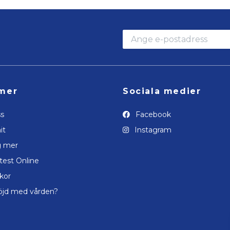
mer
Sociala medier
s
Facebook
it
Instagram
g mer
test Online
lkor
öjd med vården?