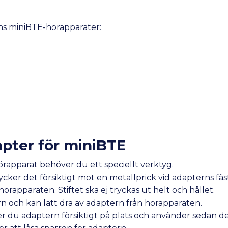
ns miniBTE-hörapparater:
apter för miniBTE
hörapparat behöver du ett
speciellt verktyg
.
ycker det försiktigt mot en metallprick vid adapterns fäs
 hörapparaten. Stiftet ska ej tryckas ut helt och hållet.
rn och kan lätt dra av adaptern från hörapparaten.
ker du adaptern försiktigt på plats och använder sedan d