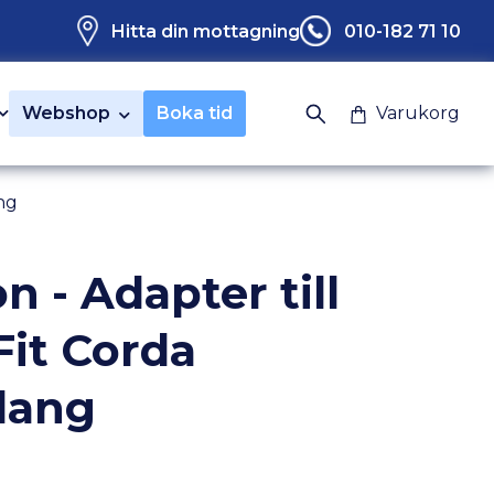
Hitta din mottagning
010-182 71 10
Webshop
Boka tid
Varukorg
ang
n - Adapter till
Fit Corda
slang