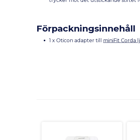
trycker mot det utstickande stiftet f
Förpackningsinnehåll
1 x Oticon adapter till
miniFit Corda 