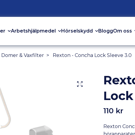
er
Arbetshjälpmedel
Hörselskydd
Om oss
Blogg
 Domer & Vaxfilter
Rexton - Concha Lock Sleeve 3.0
Rext
Lock
110 kr
Rexton Concha
hörapparater 