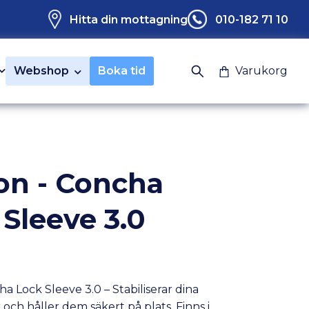
Hitta din mottagning
010-182 71 10
Webshop
Boka tid
Varukorg
on - Concha
 Sleeve 3.0
 Lock Sleeve 3.0 – Stabiliserar dina
och håller dem säkert på plats. Finns i