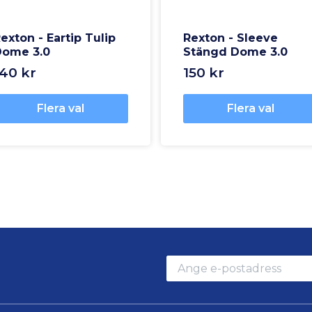
exton - Eartip Tulip
Rexton - Sleeve
Dome 3.0
Stängd Dome 3.0
140 kr
150 kr
Flera val
Flera val