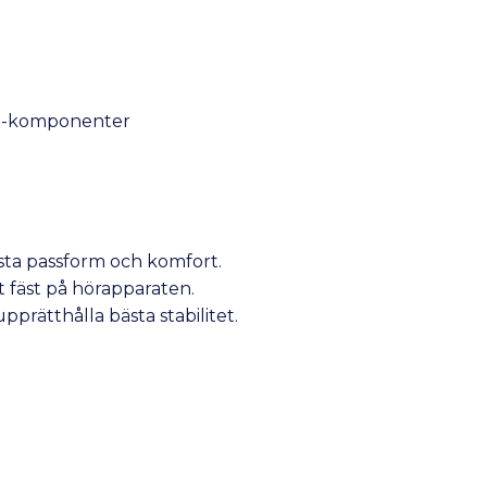
.0-komponenter
bästa passform och komfort.
gt fäst på hörapparaten.
pprätthålla bästa stabilitet.