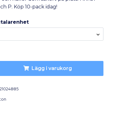
och P. Köp 10-pack idag!
gtalarenhet
Lägg i varukorg
21024885
ton