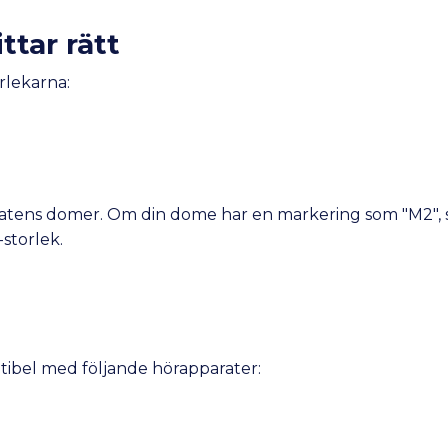
ttar rätt
rlekarna:
paratens domer. Om din dome har en markering som "M2", sk
-storlek.
ibel med följande hörapparater: