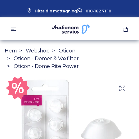
Hitta din mottagning
010-182 71 10
Hem
Webshop
Oticon
Oticon - Domer & Vaxfilter
Oticon - Dome Rite Power