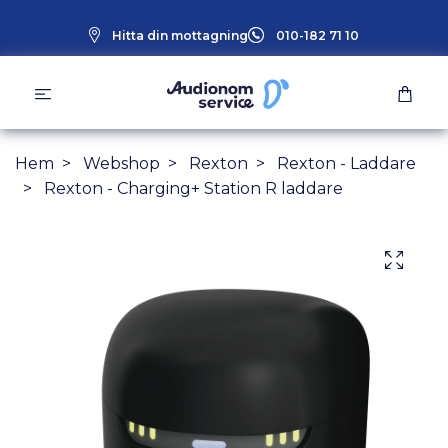
Hitta din mottagning
010-182 71 10
Hem
Webshop
Rexton
Rexton - Laddare
Rexton - Charging+ Station R laddare