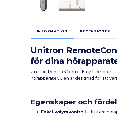
INFORMATION
RECENSIONER
Unitron RemoteContr
för dina hörapparat
Unitron RemoteControl Easy Line är en trå
hörapparater. Den är designad för att var
Egenskaper och fördel
Enkel volymkontroll
– Justera höra