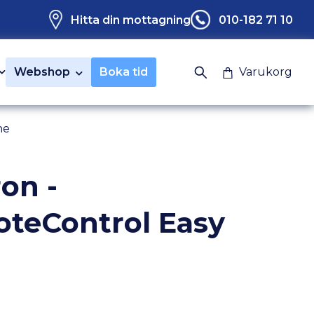
Hitta din mottagning
010-182 71 10
Webshop
Boka tid
Varukorg
ne
on -
teControl Easy