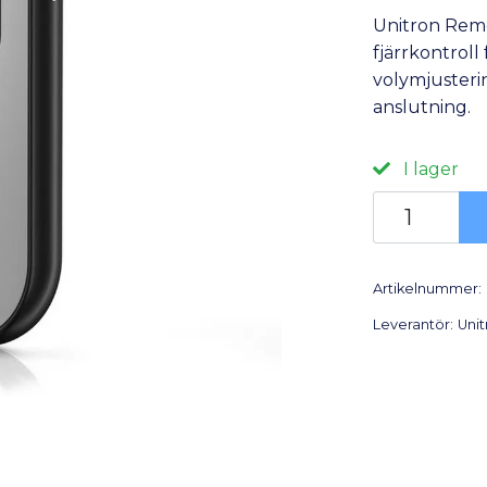
Unitron Remo
fjärrkontroll
volymjusteri
anslutning.
I lager
Artikelnummer:
Leverantör:
Unit