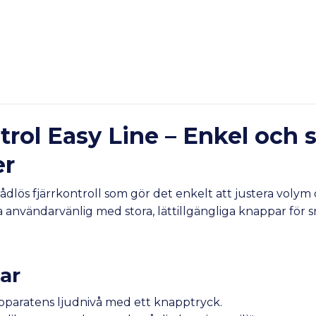
ol Easy Line – Enkel och sm
er
dlös fjärrkontroll som gör det enkelt att justera volym
a användarvänlig med stora, lättillgängliga knappar för 
ar
pparatens ljudnivå med ett knapptryck.