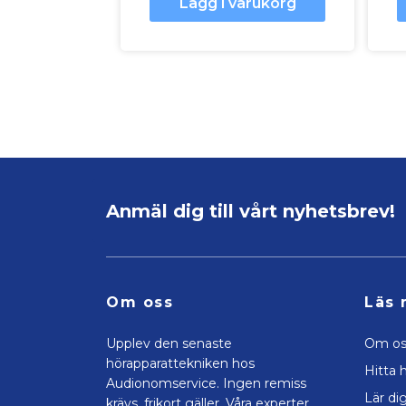
Lägg i varukorg
Anmäl dig till vårt nyhetsbrev!
Om oss
Läs 
Upplev den senaste
Om os
hörapparattekniken hos
Hitta h
Audionomservice. Ingen remiss
Lär di
krävs, frikort gäller. Våra experter