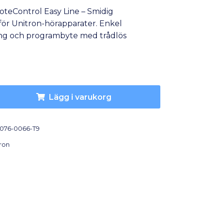
teControl Easy Line – Smidig
 för Unitron-hörapparater. Enkel
ng och programbyte med trådlös
Lägg i varukorg
076-0066-T9
ron