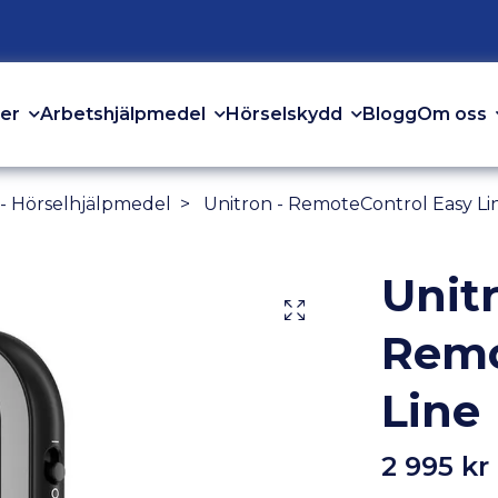
er
Arbetshjälpmedel
Hörselskydd
Om oss
Blogg
 - Hörselhjälpmedel
Unitron - RemoteControl Easy Li
Unitr
Remo
Line
2 995 kr