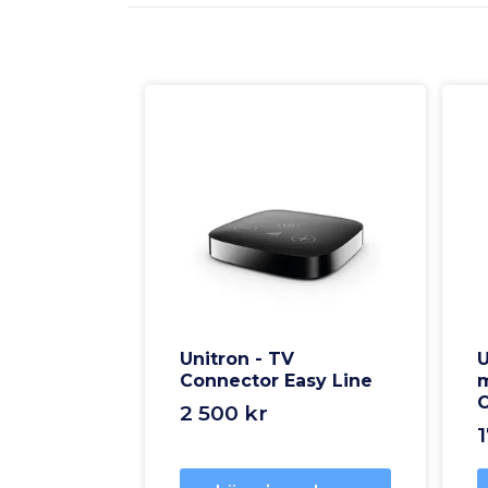
Unitron - TV
U
Connector Easy Line
m
C
2 500 kr
1