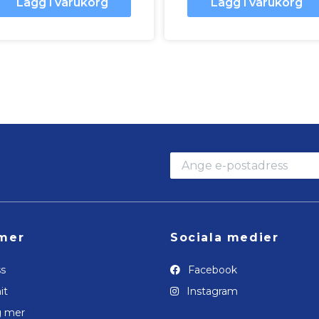
Lägg i varukorg
Lägg i varukorg
mer
Sociala medier
s
Facebook
it
Instagram
g mer