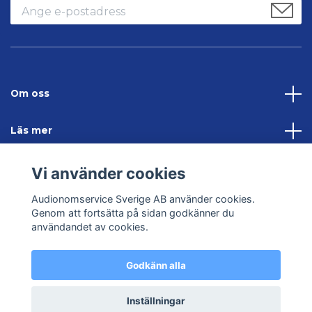
Om oss
Läs mer
Sociala medier
Vi använder cookies
Audionomservice Sverige AB använder cookies.
Kontakta oss
Genom att fortsätta på sidan godkänner du
användandet av cookies.
Godkänn alla
© 2026 Audionomservice – Allt inom hörsel
Inställningar