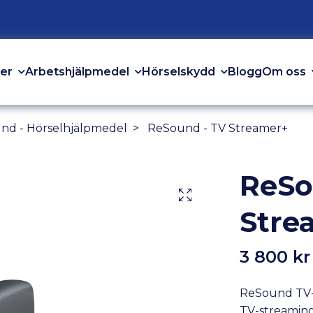
er
Arbetshjälpmedel
Hörselskydd
Om oss
Blogg
nd - Hörselhjälpmedel
ReSound - TV Streamer+
ReSo
Stre
3 800 kr
ReSound TV-
TV-streamingl