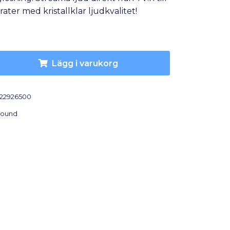
ater med kristallklar ljudkvalitet!
Lägg i varukorg
22926500
ound