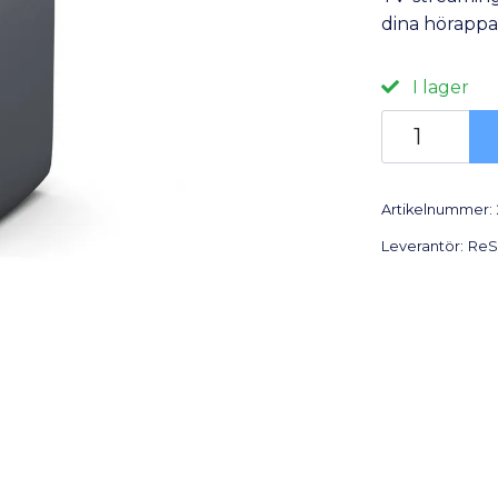
dina hörappar
I lager
Artikelnummer:
Leverantör:
ReS