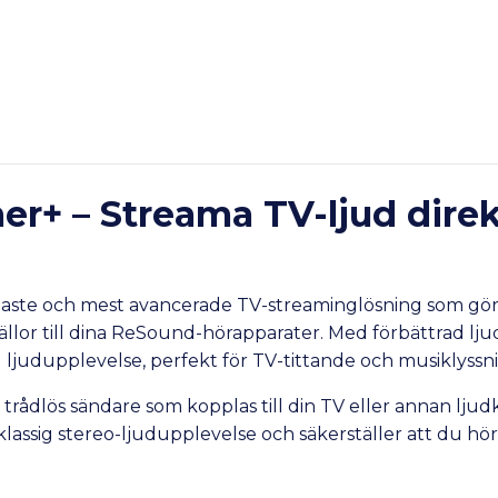
+ – Streama TV-ljud direkt 
te och mest avancerade TV-streaminglösning som gör de
dkällor till dina ReSound-hörapparater. Med förbättrad l
ljudupplevelse, perfekt för TV-tittande och musiklyssn
lös sändare som kopplas till din TV eller annan ljudkäll
ssig stereo-ljudupplevelse och säkerställer att du hör 