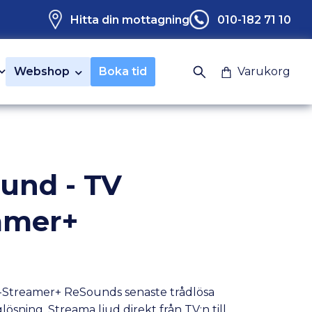
Hitta din mottagning
010-182 71 10
Webshop
Boka tid
Varukorg
und - TV
amer+
Streamer+ ReSounds senaste trådlösa
ösning. Streama ljud direkt från TV:n till