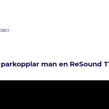
amer+
r parkopplar man en ReSound 