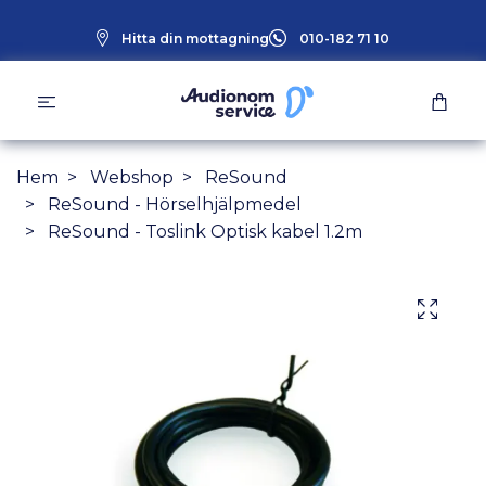
Hitta din mottagning
010-182 71 10
Hem
Webshop
ReSound
ReSound - Hörselhjälpmedel
ReSound - Toslink Optisk kabel 1.2m